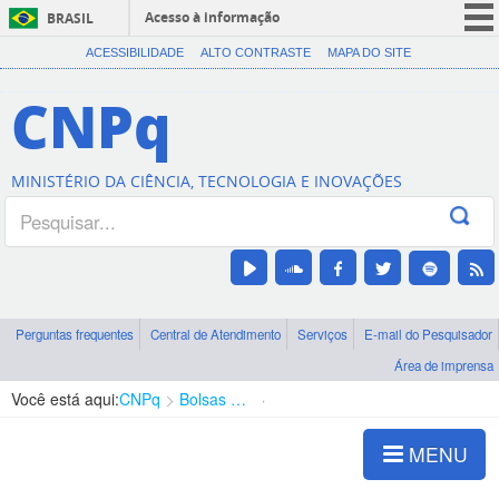
Acesso à informação
BRASIL
CORONAVÍRUS (COVID-19)
ACESSIBILIDADE
ALTO CONTRASTE
MAPA DO SITE
Participe
CNPq
Serviços
Legislação
MINISTÉRIO DA CIÊNCIA, TECNOLOGIA E INOVAÇÕES
Canais
Perguntas frequentes
Central de Atendimento
Serviços
E-mail do Pesquisador
Área de imprensa
Você está aqui:
CNPq
Bolsas e Auxílios Vigentes
Projetos de Pesquisa
MENU