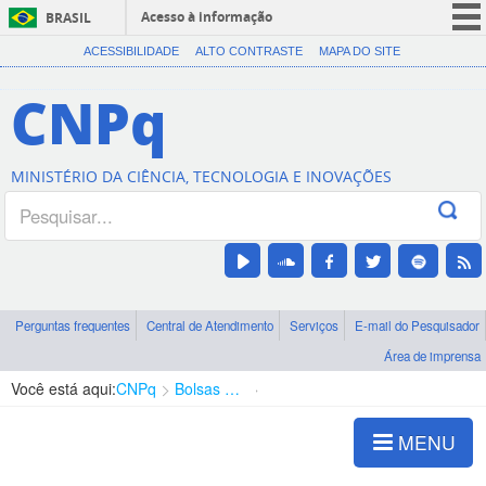
Acesso à informação
BRASIL
CORONAVÍRUS (COVID-19)
ACESSIBILIDADE
ALTO CONTRASTE
MAPA DO SITE
Participe
CNPq
Serviços
Legislação
MINISTÉRIO DA CIÊNCIA, TECNOLOGIA E INOVAÇÕES
Canais
Perguntas frequentes
Central de Atendimento
Serviços
E-mail do Pesquisador
Área de imprensa
Você está aqui:
CNPq
Bolsas e Auxílios Vigentes
Projetos de Pesquisa
MENU