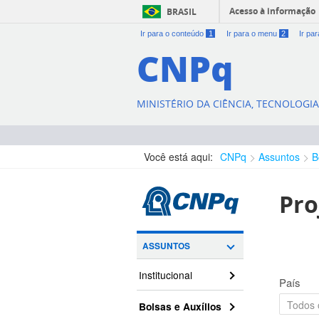
Acesso à informação
BRASIL
Ir para o conteúdo
1
Ir para o menu
2
Ir pa
CNPq
MINISTÉRIO DA CIÊNCIA, TECNOLOGI
Você está aqui:
CNPq
Assuntos
B
Pro
ASSUNTOS
Institucional
País
Bolsas e Auxílios