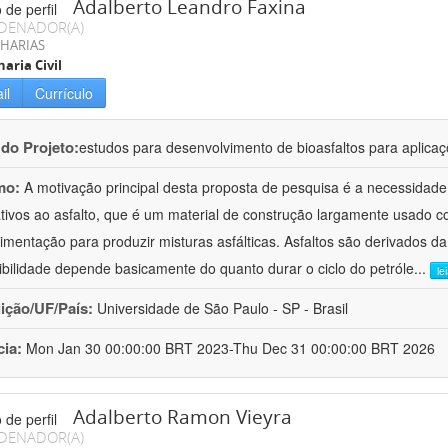
Adalberto Leandro Faxina
DENADOR(A)
HARIAS
aria Civil
il
Currículo
 do Projeto:
estudos para desenvolvimento de bioasfaltos para aplic
mo:
A motivação principal desta proposta de pesquisa é a necessidade
ativos ao asfalto, que é um material de construção largamente usado 
imentação para produzir misturas asfálticas. Asfaltos são derivados da
ibilidade depende basicamente do quanto durar o ciclo do petróle
...
le
uição/UF/País:
Universidade de São Paulo - SP - Brasil
cia:
Mon Jan 30 00:00:00 BRT 2023-Thu Dec 31 00:00:00 BRT 2026
Adalberto Ramon Vieyra
DENADOR(A)