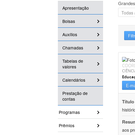
Grandes
Apresentação
Bolsas
Auxílios
Filt
Chamadas
Tabelas de
COOR
valores
CIÊNC
Educa
Calendários
E-ma
Prestação de
contas
Título
históri
Programas
Resu
Prêmios
aos pr