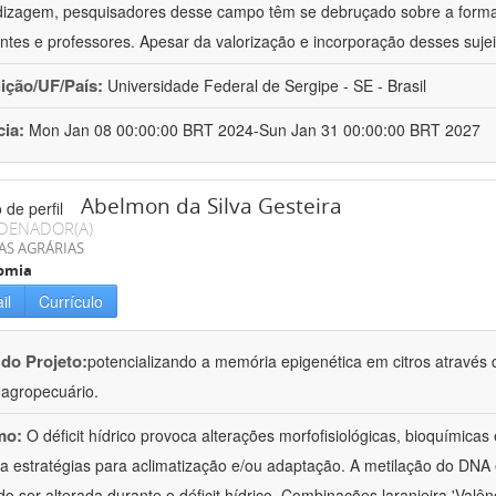
izagem, pesquisadores desse campo têm se debruçado sobre a formaç
ntes e professores. Apesar da valorização e incorporação desses sujei
uição/UF/País:
Universidade Federal de Sergipe - SE - Brasil
cia:
Mon Jan 08 00:00:00 BRT 2024-Sun Jan 31 00:00:00 BRT 2027
Abelmon da Silva Gesteira
DENADOR(A)
AS AGRÁRIAS
omia
il
Currículo
 do Projeto:
potencializando a memória epigenética em citros através d
o agropecuário.
mo:
O déficit hídrico provoca alterações morfofisiológicas, bioquímica
 a estratégias para aclimatização e/ou adaptação. A metilação do DNA 
o ser alterada durante o déficit hídrico. Combinações laranjeira 'Valên