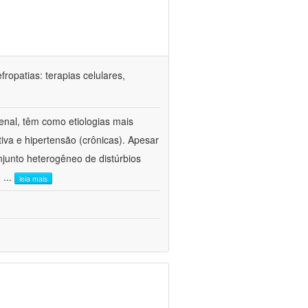
ropatias: terapias celulares,
enal, têm como etiologias mais
iva e hipertensão (crônicas). Apesar
junto heterogêneo de distúrbios
e
...
leia mais