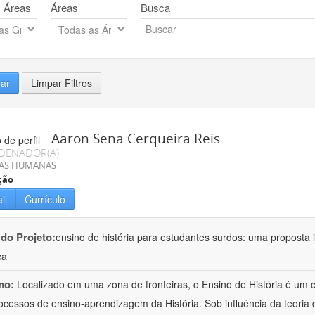
 Áreas
Áreas
Busca
rar
Limpar Filtros
Aaron Sena Cerqueira Reis
DENADOR(A)
IAS HUMANAS
ção
il
Currículo
 do Projeto:
ensino de história para estudantes surdos: uma proposta i
ca
mo:
Localizado em uma zona de fronteiras, o Ensino de História é um
ocessos de ensino-aprendizagem da História. Sob influência da teoria d