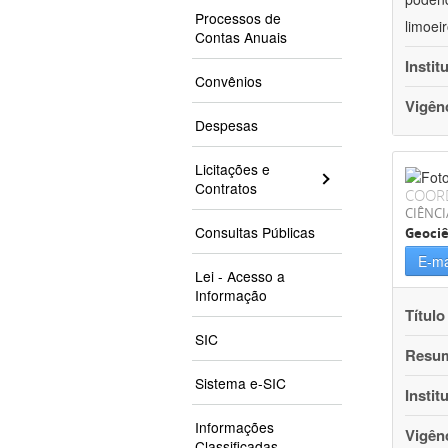
Processos de
limoei
Contas Anuais
Instit
Convênios
Vigên
Despesas
Licitações e
Contratos
COOR
CIÊNCI
Consultas Públicas
Geociê
E-ma
Lei - Acesso a
Informação
Título
SIC
Resu
Sistema e-SIC
Instit
Informações
Vigên
Classificadas