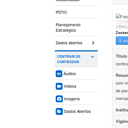
PDTIC
COOR
Planejamento
CIÊNCI
Estratégico
Zoote
E-ma
Dados abertos
Título
CENTRAIS DE
CONTEÚDOS
confin
Áudios
Resu
com mú
Vídeos
de par
mercad
Imagens
Instit
Dados Abertos
Vigên