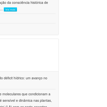
ão da consciência histórica de
...
leia mais
o déficit hídrico: um avanço no
s e moleculares que condicionam a
é sensível e dinâmica nas plantas,
cia' (LA) com os porta-enxertos