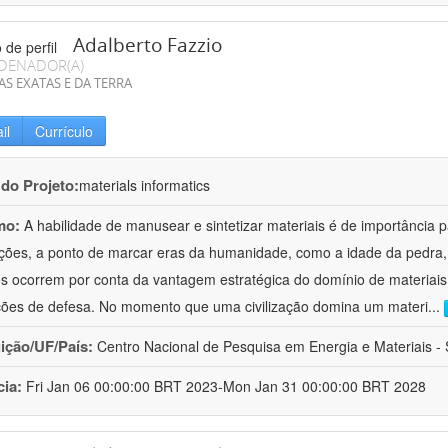
Adalberto Fazzio
DENADOR(A)
AS EXATAS E DA TERRA
il
Currículo
 do Projeto:
materials informatics
mo:
A habilidade de manusear e sintetizar materiais é de importância 
zações, a ponto de marcar eras da humanidade, como a idade da pedra, 
es ocorrem por conta da vantagem estratégica do domínio de materiais,
ções de defesa. No momento que uma civilização domina um materi
...
uição/UF/País:
Centro Nacional de Pesquisa em Energia e Materiais - S
cia:
Fri Jan 06 00:00:00 BRT 2023-Mon Jan 31 00:00:00 BRT 2028