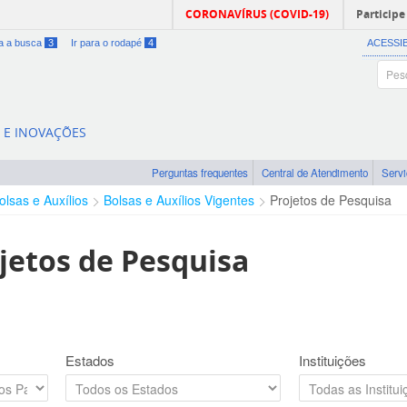
CORONAVÍRUS (COVID-19)
Participe
ra a busca
3
Ir para o rodapé
4
ACESSI
A E INOVAÇÕES
Perguntas frequentes
Central de Atendimento
Serv
olsas e Auxílios
Bolsas e Auxílios Vigentes
Projetos de Pesquisa
jetos de Pesquisa
Estados
Instituições