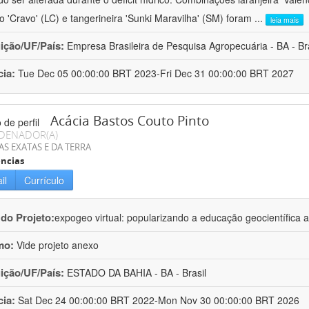
ro 'Cravo' (LC) e tangerineira 'Sunki Maravilha' (SM) foram
...
leia mais
uição/UF/País:
Empresa Brasileira de Pesquisa Agropecuária - BA - Bra
cia:
Tue Dec 05 00:00:00 BRT 2023-Fri Dec 31 00:00:00 BRT 2027
Acácia Bastos Couto Pinto
DENADOR(A)
AS EXATAS E DA TERRA
ncias
il
Currículo
 do Projeto:
expogeo virtual: popularizando a educação geocientífica a
mo:
Vide projeto anexo
uição/UF/País:
ESTADO DA BAHIA - BA - Brasil
cia:
Sat Dec 24 00:00:00 BRT 2022-Mon Nov 30 00:00:00 BRT 2026