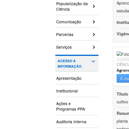
Aprend
Popularização da
Ciência
estuda
Comunicação
Instit
Vigên
Parcerias
Serviços
COOR
ACESSO À
CIÊNCI
INFORMAÇÃO
Agron
Apresentação
E-ma
Institucional
Título
cultiv
Ações e
Programas PPA
Resu
planta
Auditoria Interna
podend