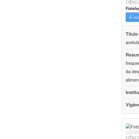
CIÊNCI
Fisiolo
E-ma
Título
acelul
Resu
freque
da des
alimen
Instit
Vigên
COOR
CIÊNCI