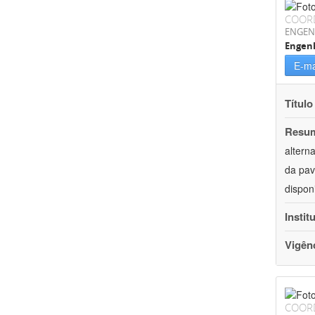
COOR
ENGEN
Engenh
E-ma
Título
Resu
altern
da pav
dispon
Instit
Vigên
COOR