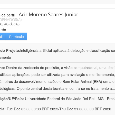
Acir Moreno Soares Junior
DENADOR(A)
AS AGRÁRIAS
cnia
il
Currículo
 do Projeto:
inteligência artificial aplicada à detecção e classificaçã
amento
mo:
Dentro da zootecnia de precisão, a visão computacional, uma técni
ltiplas aplicações, pode ser utilizada para avaliação e monitoramento, 
âmetros de desenvolvimento, saúde e Bem Estar Animal (BEA) em ate
ológicas. O ponto central desta técnica encontra-se no tratamento a
..
uição/UF/País:
Universidade Federal de São João Del-Rei - MG - Brasi
cia:
Tue Dec 05 00:00:00 BRT 2023-Thu Dec 31 00:00:00 BRT 2026