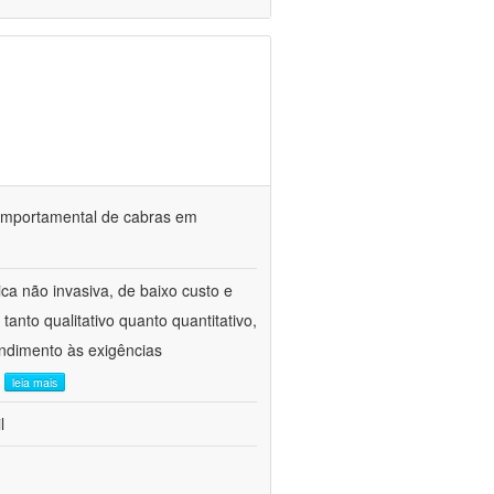
o comportamental de cabras em
ca não invasiva, de baixo custo e
tanto qualitativo quanto quantitativo,
ndimento às exigências
.
leia mais
l