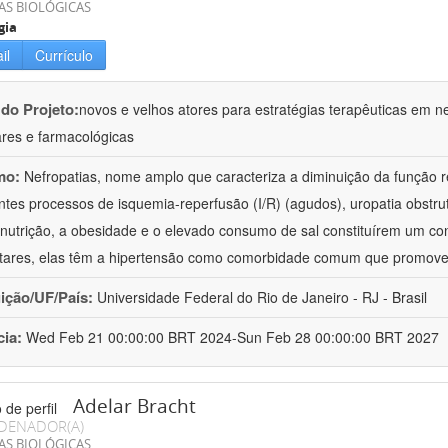
AS BIOLÓGICAS
gia
il
Currículo
 do Projeto:
novos e velhos atores para estratégias terapêuticas em nef
ares e farmacológicas
mo:
Nefropatias, nome amplo que caracteriza a diminuição da função r
ntes processos de isquemia-reperfusão (I/R) (agudos), uropatia obstrut
nutrição, a obesidade e o elevado consumo de sal constituírem um con
tares, elas têm a hipertensão como comorbidade comum que promov
uição/UF/País:
Universidade Federal do Rio de Janeiro - RJ - Brasil
cia:
Wed Feb 21 00:00:00 BRT 2024-Sun Feb 28 00:00:00 BRT 2027
Adelar Bracht
DENADOR(A)
AS BIOLÓGICAS