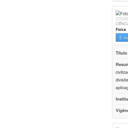
COOR
CIÊNCI
Física
E-ma
Título
Resu
civili
divisõ
aplica
Instit
Vigên