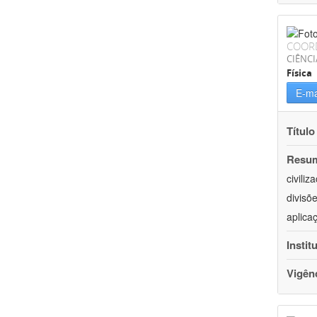
COOR
CIÊNCI
Física
E-ma
Título
Resu
civili
divisõ
aplica
Instit
Vigên