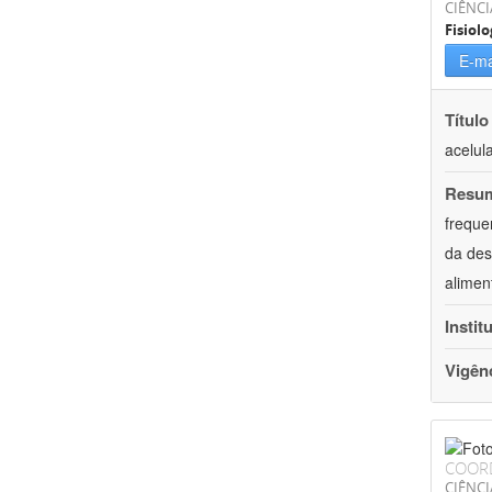
CIÊNCI
Fisiolo
E-ma
Título
acelul
Resu
freque
da des
alimen
Instit
Vigên
COOR
CIÊNCI