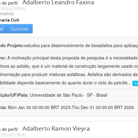
Adalberto Leandro Faxina
DENADOR(A)
HARIAS
aria Civil
il
Currículo
 do Projeto:
estudos para desenvolvimento de bioasfaltos para aplic
mo:
A motivação principal desta proposta de pesquisa é a necessidade
ativos ao asfalto, que é um material de construção largamente usado 
imentação para produzir misturas asfálticas. Asfaltos são derivados da
ibilidade depende basicamente do quanto durar o ciclo do petróle
...
le
uição/UF/País:
Universidade de São Paulo - SP - Brasil
cia:
Mon Jan 30 00:00:00 BRT 2023-Thu Dec 31 00:00:00 BRT 2026
Adalberto Ramon Vieyra
DENADOR(A)