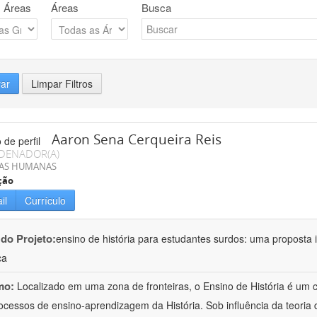
 Áreas
Áreas
Busca
rar
Limpar Filtros
Aaron Sena Cerqueira Reis
DENADOR(A)
IAS HUMANAS
ção
il
Currículo
 do Projeto:
ensino de história para estudantes surdos: uma proposta i
ca
mo:
Localizado em uma zona de fronteiras, o Ensino de História é um
ocessos de ensino-aprendizagem da História. Sob influência da teoria d