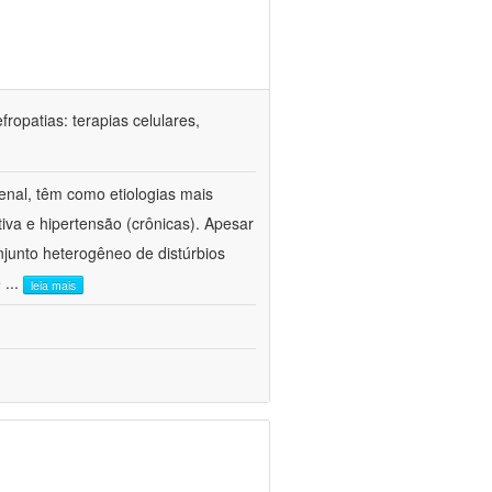
ropatias: terapias celulares,
enal, têm como etiologias mais
iva e hipertensão (crônicas). Apesar
junto heterogêneo de distúrbios
e
...
leia mais