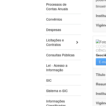
Processos de
limoei
Contas Anuais
Instit
Convênios
Vigên
Despesas
Licitações e
Contratos
COOR
CIÊNCI
Consultas Públicas
Geociê
E-ma
Lei - Acesso a
Informação
Título
SIC
Resu
Sistema e-SIC
Instit
Informações
Vigên
Classificadas