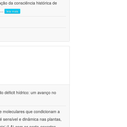
ão da consciência histórica de
...
leia mais
o déficit hídrico: um avanço no
s e moleculares que condicionam a
é sensível e dinâmica nas plantas,
cia' (LA) com os porta-enxertos