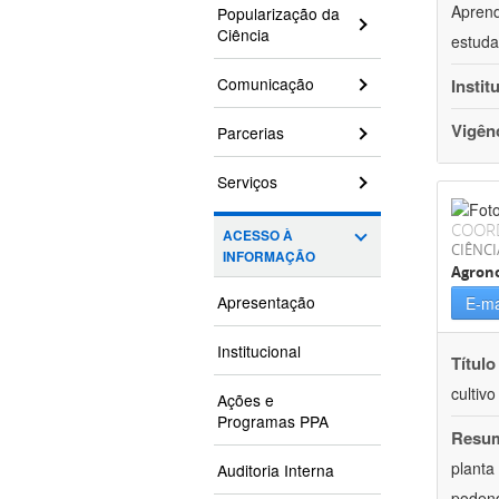
Aprend
Popularização da
Ciência
estuda
Comunicação
Instit
Vigên
Parcerias
Serviços
COOR
ACESSO À
CIÊNCI
INFORMAÇÃO
Agron
Apresentação
E-ma
Institucional
Título
cultiv
Ações e
Programas PPA
Resu
planta
Auditoria Interna
podend