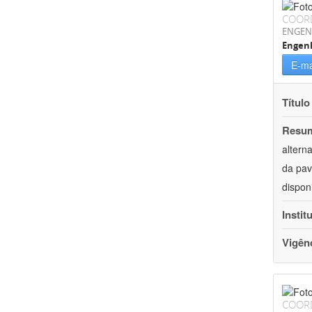
COOR
ENGEN
Engenh
E-ma
Título
Resu
altern
da pav
dispon
Instit
Vigên
COOR