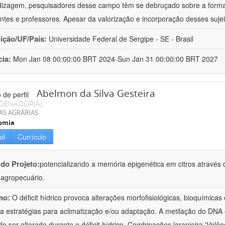
izagem, pesquisadores desse campo têm se debruçado sobre a formaç
ntes e professores. Apesar da valorização e incorporação desses sujei
uição/UF/País:
Universidade Federal de Sergipe - SE - Brasil
cia:
Mon Jan 08 00:00:00 BRT 2024-Sun Jan 31 00:00:00 BRT 2027
Abelmon da Silva Gesteira
DENADOR(A)
AS AGRÁRIAS
omia
il
Currículo
 do Projeto:
potencializando a memória epigenética em citros através d
o agropecuário.
mo:
O déficit hídrico provoca alterações morfofisiológicas, bioquímica
 a estratégias para aclimatização e/ou adaptação. A metilação do DNA 
o ser alterada durante o déficit hídrico. Combinações laranjeira 'Valên