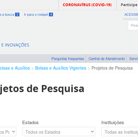
CORONAVÍRUS (COVID-19)
Participe
ra a busca
3
Ir para o rodapé
4
ACESSI
A E INOVAÇÕES
Perguntas frequentes
Central de Atendimento
Serv
olsas e Auxílios
Bolsas e Auxílios Vigentes
Projetos de Pesquisa
jetos de Pesquisa
Estados
Instituições