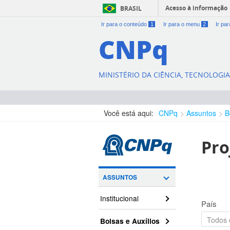
Acesso à informação
BRASIL
Ir para o conteúdo
1
Ir para o menu
2
Ir pa
CNPq
MINISTÉRIO DA CIÊNCIA, TECNOLOGI
Você está aqui:
CNPq
Assuntos
B
Pro
ASSUNTOS
Institucional
País
Bolsas e Auxílios