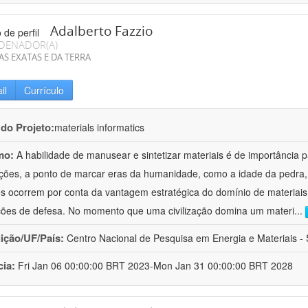
Adalberto Fazzio
DENADOR(A)
AS EXATAS E DA TERRA
il
Currículo
 do Projeto:
materials informatics
mo:
A habilidade de manusear e sintetizar materiais é de importância 
zações, a ponto de marcar eras da humanidade, como a idade da pedra, 
es ocorrem por conta da vantagem estratégica do domínio de materiais,
ções de defesa. No momento que uma civilização domina um materi
...
uição/UF/País:
Centro Nacional de Pesquisa em Energia e Materiais - S
cia:
Fri Jan 06 00:00:00 BRT 2023-Mon Jan 31 00:00:00 BRT 2028