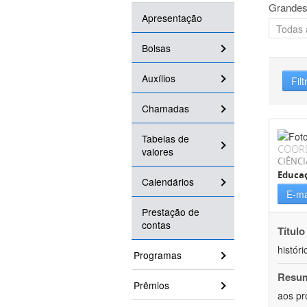
Grandes
Apresentação
Bolsas
Auxílios
Filt
Chamadas
Tabelas de
COOR
valores
CIÊNC
Educa
Calendários
E-ma
Prestação de
contas
Título
históri
Programas
Resu
Prêmios
aos pr