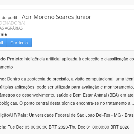
Acir Moreno Soares Junior
DENADOR(A)
AS AGRÁRIAS
cnia
il
Currículo
 do Projeto:
inteligência artificial aplicada à detecção e classificaçã
amento
mo:
Dentro da zootecnia de precisão, a visão computacional, uma técni
ltiplas aplicações, pode ser utilizada para avaliação e monitoramento, 
âmetros de desenvolvimento, saúde e Bem Estar Animal (BEA) em ate
ológicas. O ponto central desta técnica encontra-se no tratamento a
..
uição/UF/País:
Universidade Federal de São João Del-Rei - MG - Brasi
cia:
Tue Dec 05 00:00:00 BRT 2023-Thu Dec 31 00:00:00 BRT 2026