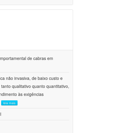
o comportamental de cabras em
ca não invasiva, de baixo custo e
tanto qualitativo quanto quantitativo,
ndimento às exigências
.
leia mais
l