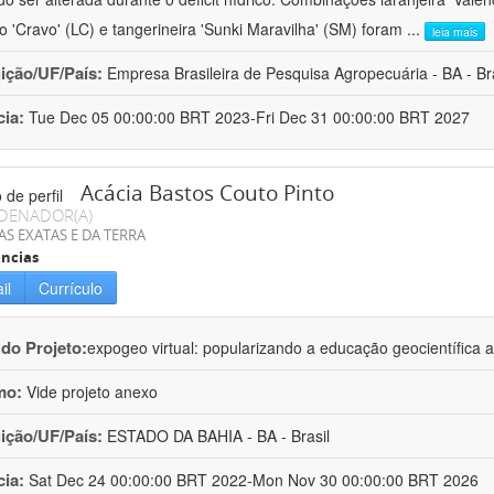
ro 'Cravo' (LC) e tangerineira 'Sunki Maravilha' (SM) foram
...
leia mais
uição/UF/País:
Empresa Brasileira de Pesquisa Agropecuária - BA - Bra
cia:
Tue Dec 05 00:00:00 BRT 2023-Fri Dec 31 00:00:00 BRT 2027
Acácia Bastos Couto Pinto
DENADOR(A)
AS EXATAS E DA TERRA
ncias
il
Currículo
 do Projeto:
expogeo virtual: popularizando a educação geocientífica a
mo:
Vide projeto anexo
uição/UF/País:
ESTADO DA BAHIA - BA - Brasil
cia:
Sat Dec 24 00:00:00 BRT 2022-Mon Nov 30 00:00:00 BRT 2026