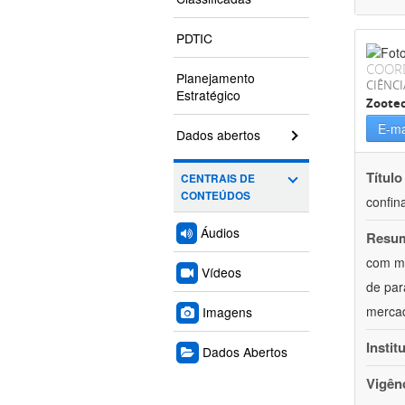
PDTIC
COOR
Planejamento
CIÊNCI
Estratégico
Zoote
E-ma
Dados abertos
Título
CENTRAIS DE
CONTEÚDOS
confin
Áudios
Resu
com mú
Vídeos
de par
mercad
Imagens
Instit
Dados Abertos
Vigên