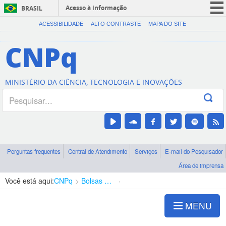
Acesso à informação
BRASIL
CORONAVÍRUS (COVID-19)
ACESSIBILIDADE
ALTO CONTRASTE
MAPA DO SITE
Participe
CNPq
Serviços
Legislação
MINISTÉRIO DA CIÊNCIA, TECNOLOGIA E INOVAÇÕES
Canais
Perguntas frequentes
Central de Atendimento
Serviços
E-mail do Pesquisador
Área de imprensa
Você está aqui:
CNPq
Bolsas e Auxílios Vigentes
Projetos de Pesquisa
MENU