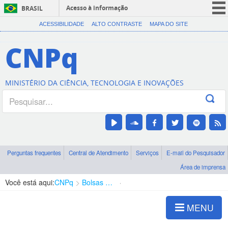
Acesso à informação
BRASIL
CORONAVÍRUS (COVID-19)
ACESSIBILIDADE
ALTO CONTRASTE
MAPA DO SITE
Participe
CNPq
Serviços
Legislação
MINISTÉRIO DA CIÊNCIA, TECNOLOGIA E INOVAÇÕES
Canais
Perguntas frequentes
Central de Atendimento
Serviços
E-mail do Pesquisador
Área de imprensa
Você está aqui:
CNPq
Bolsas e Auxílios Vigentes
Projetos de Pesquisa
MENU