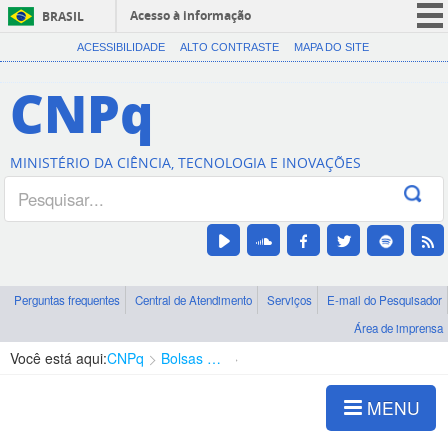
Acesso à informação
BRASIL
CORONAVÍRUS (COVID-19)
ACESSIBILIDADE
ALTO CONTRASTE
MAPA DO SITE
Participe
CNPq
Serviços
Legislação
MINISTÉRIO DA CIÊNCIA, TECNOLOGIA E INOVAÇÕES
Canais
Perguntas frequentes
Central de Atendimento
Serviços
E-mail do Pesquisador
Área de imprensa
Você está aqui:
CNPq
Bolsas e Auxílios Vigentes
Projetos de Pesquisa
MENU