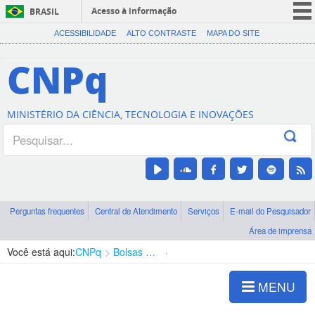
Acesso à informação
BRASIL
CORONAVÍRUS (COVID-19)
ACESSIBILIDADE
ALTO CONTRASTE
MAPA DO SITE
Participe
CNPq
Serviços
Legislação
MINISTÉRIO DA CIÊNCIA, TECNOLOGIA E INOVAÇÕES
Canais
Perguntas frequentes
Central de Atendimento
Serviços
E-mail do Pesquisador
Área de imprensa
Você está aqui:
CNPq
Bolsas e Auxílios Vigentes
Projetos de Pesquisa
MENU