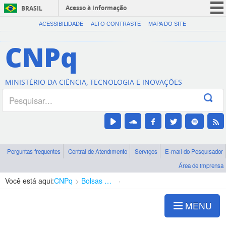
Acesso à informação
BRASIL
CORONAVÍRUS (COVID-19)
ACESSIBILIDADE
ALTO CONTRASTE
MAPA DO SITE
Participe
CNPq
Serviços
Legislação
MINISTÉRIO DA CIÊNCIA, TECNOLOGIA E INOVAÇÕES
Canais
Perguntas frequentes
Central de Atendimento
Serviços
E-mail do Pesquisador
Área de imprensa
Você está aqui:
CNPq
Bolsas e Auxílios Vigentes
Projetos de Pesquisa
MENU