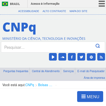
Acesso à informação
BRASIL
CORONAVÍRUS (COVID-19)
ACESSIBILIDADE
ALTO CONTRASTE
MAPA DO SITE
Participe
CNPq
Serviços
Legislação
MINISTÉRIO DA CIÊNCIA, TECNOLOGIA E INOVAÇÕES
Canais
Perguntas frequentes
Central de Atendimento
Serviços
E-mail do Pesquisador
Área de imprensa
Você está aqui:
CNPq
Bolsas e Auxílios Vigentes
Projetos de Pesquisa
MENU