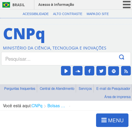
Acesso à informação
BRASIL
CORONAVÍRUS (COVID-19)
ACESSIBILIDADE
ALTO CONTRASTE
MAPA DO SITE
Participe
CNPq
Serviços
Legislação
MINISTÉRIO DA CIÊNCIA, TECNOLOGIA E INOVAÇÕES
Canais
Perguntas frequentes
Central de Atendimento
Serviços
E-mail do Pesquisador
Área de imprensa
Você está aqui:
CNPq
Bolsas e Auxílios Vigentes
Projetos de Pesquisa
MENU