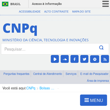
Acesso à informação
BRASIL
CORONAVÍRUS (COVID-19)
ACESSIBILIDADE
ALTO CONTRASTE
MAPA DO SITE
Participe
CNPq
Serviços
Legislação
MINISTÉRIO DA CIÊNCIA, TECNOLOGIA E INOVAÇÕES
Canais
Perguntas frequentes
Central de Atendimento
Serviços
E-mail do Pesquisador
Área de imprensa
Você está aqui:
CNPq
Bolsas e Auxílios Vigentes
Projetos de Pesquisa
MENU