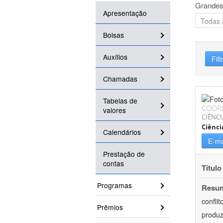
Grandes
Apresentação
Bolsas
Auxílios
Filt
Chamadas
Tabelas de
COOR
valores
CIÊNC
Ciênci
Calendários
E-ma
Prestação de
contas
Título
Programas
Resu
confli
Prêmios
produz