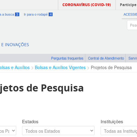
CORONAVÍRUS (COVID-19)
Participe
ra a busca
3
Ir para o rodapé
4
ACESSI
A E INOVAÇÕES
Perguntas frequentes
Central de Atendimento
Serv
olsas e Auxílios
Bolsas e Auxílios Vigentes
Projetos de Pesquisa
jetos de Pesquisa
Estados
Instituições