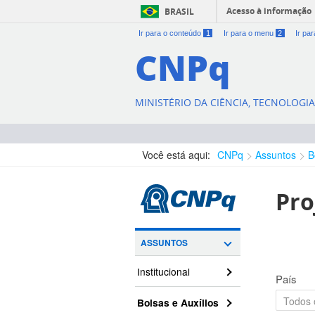
Acesso à informação
BRASIL
Ir para o conteúdo
1
Ir para o menu
2
Ir pa
CNPq
MINISTÉRIO DA CIÊNCIA, TECNOLOGI
Você está aqui:
CNPq
Assuntos
B
Pro
ASSUNTOS
Institucional
País
Bolsas e Auxílios