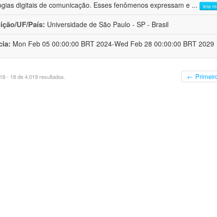
ogias digitais de comunicação. Esses fenômenos expressam e
...
leia m
uição/UF/País:
Universidade de São Paulo - SP - Brasil
cia:
Mon Feb 05 00:00:00 BRT 2024-Wed Feb 28 00:00:00 BRT 2029
← Primeir
8 - 18 de 4.019 resultados.