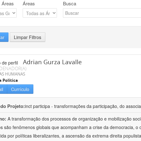
 Áreas
Áreas
Busca
rar
Limpar Filtros
Adrian Gurza Lavalle
DENADOR(A)
IAS HUMANAS
a Política
il
Currículo
 do Projeto:
inct participa - transformações da participação, do associa
mo:
A transformação dos processos de organização e mobilização soci
tos são fenômenos globais que acompanham a crise da democracia, o cr
ida por políticas liberalizantes, a ascensão da extrema direita populist