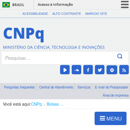
Acesso à informação
BRASIL
CORONAVÍRUS (COVID-19)
ACESSIBILIDADE
ALTO CONTRASTE
MAPA DO SITE
Participe
CNPq
Serviços
Legislação
MINISTÉRIO DA CIÊNCIA, TECNOLOGIA E INOVAÇÕES
Canais
Perguntas frequentes
Central de Atendimento
Serviços
E-mail do Pesquisador
Área de imprensa
Você está aqui:
CNPq
Bolsas e Auxílios Vigentes
Projetos de Pesquisa
MENU