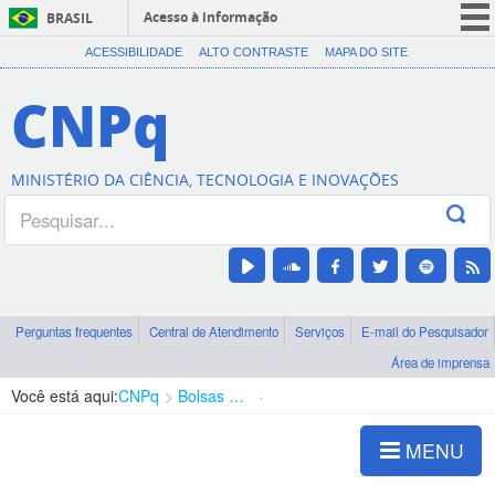
Acesso à informação
BRASIL
CORONAVÍRUS (COVID-19)
ACESSIBILIDADE
ALTO CONTRASTE
MAPA DO SITE
Participe
CNPq
Serviços
Legislação
MINISTÉRIO DA CIÊNCIA, TECNOLOGIA E INOVAÇÕES
Canais
Perguntas frequentes
Central de Atendimento
Serviços
E-mail do Pesquisador
Área de imprensa
Você está aqui:
CNPq
Bolsas e Auxílios Vigentes
Projetos de Pesquisa
MENU