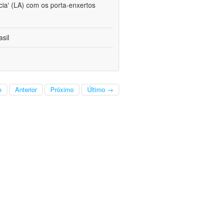
cia' (LA) com os porta-enxertos
sil
o
Anterior
Próximo
Último →