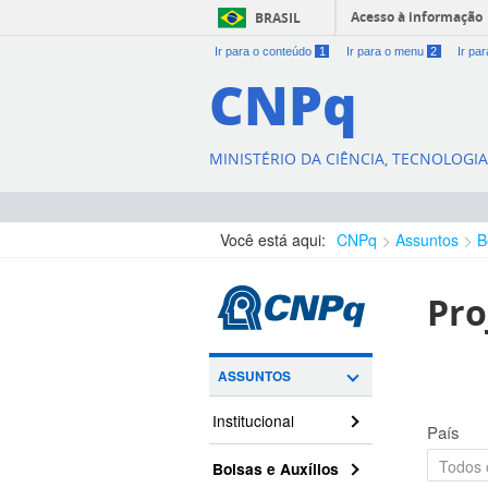
Acesso à informação
BRASIL
Ir para o conteúdo
1
Ir para o menu
2
Ir pa
CNPq
MINISTÉRIO DA CIÊNCIA, TECNOLOGI
Você está aqui:
CNPq
Assuntos
B
Pro
ASSUNTOS
Institucional
País
Bolsas e Auxílios