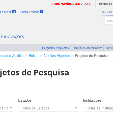
CORONAVÍRUS (COVID-19)
Participe
ra a busca
3
Ir para o rodapé
4
ACESSI
A E INOVAÇÕES
Perguntas frequentes
Central de Atendimento
Serv
olsas e Auxílios
Bolsas e Auxílios Vigentes
Projetos de Pesquisa
jetos de Pesquisa
Estados
Instituições