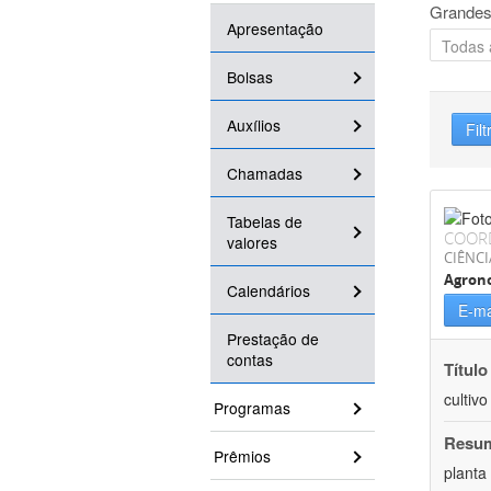
Grandes
Apresentação
Bolsas
Auxílios
Filt
Chamadas
Tabelas de
COOR
valores
CIÊNCI
Agron
Calendários
E-ma
Prestação de
contas
Título
cultiv
Programas
Resu
Prêmios
planta