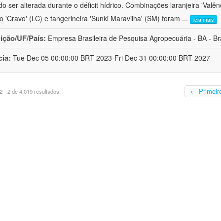
o ser alterada durante o déficit hídrico. Combinações laranjeira 'Valên
ro 'Cravo' (LC) e tangerineira 'Sunki Maravilha' (SM) foram
...
leia mais
uição/UF/País:
Empresa Brasileira de Pesquisa Agropecuária - BA - Bra
cia:
Tue Dec 05 00:00:00 BRT 2023-Fri Dec 31 00:00:00 BRT 2027
← Primeir
 - 2 de 4.019 resultados.