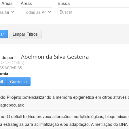
 Áreas
Áreas
Busca
rar
Limpar Filtros
Abelmon da Silva Gesteira
DENADOR(A)
AS AGRÁRIAS
omia
il
Currículo
 do Projeto:
potencializando a memória epigenética em citros através d
o agropecuário.
mo:
O déficit hídrico provoca alterações morfofisiológicas, bioquímica
 a estratégias para aclimatização e/ou adaptação. A metilação do DNA 