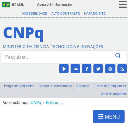
Acesso à informação
BRASIL
CORONAVÍRUS (COVID-19)
ACESSIBILIDADE
ALTO CONTRASTE
MAPA DO SITE
Participe
CNPq
Serviços
Legislação
MINISTÉRIO DA CIÊNCIA, TECNOLOGIA E INOVAÇÕES
Canais
Perguntas frequentes
Central de Atendimento
Serviços
E-mail do Pesquisador
Área de imprensa
Você está aqui:
CNPq
Bolsas e Auxílios Vigentes
Projetos de Pesquisa
MENU