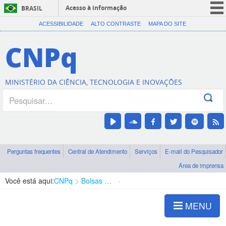
Acesso à informação
BRASIL
CORONAVÍRUS (COVID-19)
ACESSIBILIDADE
ALTO CONTRASTE
MAPA DO SITE
Participe
CNPq
Serviços
Legislação
MINISTÉRIO DA CIÊNCIA, TECNOLOGIA E INOVAÇÕES
Canais
Perguntas frequentes
Central de Atendimento
Serviços
E-mail do Pesquisador
Área de imprensa
Você está aqui:
CNPq
Bolsas e Auxílios Vigentes
Projetos de Pesquisa
MENU