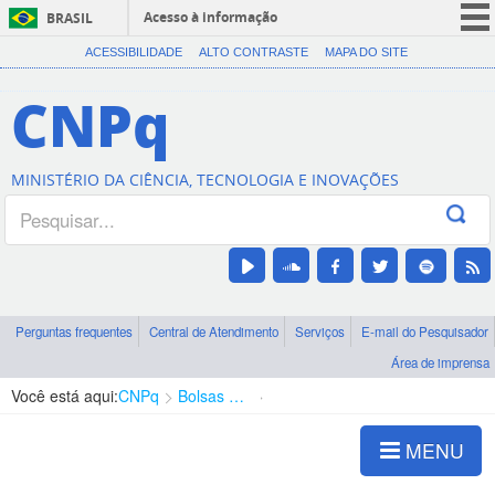
Acesso à informação
BRASIL
CORONAVÍRUS (COVID-19)
ACESSIBILIDADE
ALTO CONTRASTE
MAPA DO SITE
Participe
CNPq
Serviços
Legislação
MINISTÉRIO DA CIÊNCIA, TECNOLOGIA E INOVAÇÕES
Canais
Perguntas frequentes
Central de Atendimento
Serviços
E-mail do Pesquisador
Área de imprensa
Você está aqui:
CNPq
Bolsas e Auxílios Vigentes
Projetos de Pesquisa
MENU