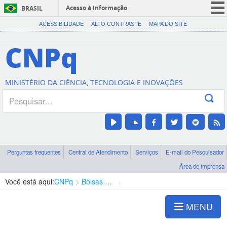
Acesso à informação
BRASIL
CORONAVÍRUS (COVID-19)
ACESSIBILIDADE
ALTO CONTRASTE
MAPA DO SITE
Participe
CNPq
Serviços
Legislação
MINISTÉRIO DA CIÊNCIA, TECNOLOGIA E INOVAÇÕES
Canais
Perguntas frequentes
Central de Atendimento
Serviços
E-mail do Pesquisador
Área de imprensa
Você está aqui:
CNPq
Bolsas e Auxílios Vigentes
Projetos de Pesquisa
MENU