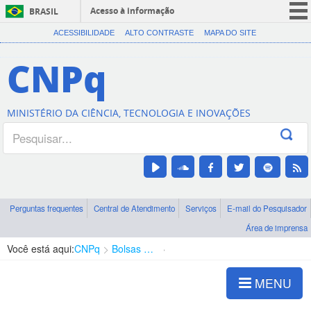
Acesso à informação
BRASIL
CORONAVÍRUS (COVID-19)
ACESSIBILIDADE
ALTO CONTRASTE
MAPA DO SITE
Participe
CNPq
Serviços
Legislação
MINISTÉRIO DA CIÊNCIA, TECNOLOGIA E INOVAÇÕES
Canais
Perguntas frequentes
Central de Atendimento
Serviços
E-mail do Pesquisador
Área de imprensa
Você está aqui:
CNPq
Bolsas e Auxílios Vigentes
Projetos de Pesquisa
MENU