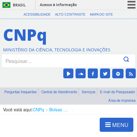
Acesso à informação
BRASIL
CORONAVÍRUS (COVID-19)
ACESSIBILIDADE
ALTO CONTRASTE
MAPA DO SITE
Participe
CNPq
Serviços
Legislação
MINISTÉRIO DA CIÊNCIA, TECNOLOGIA E INOVAÇÕES
Canais
Perguntas frequentes
Central de Atendimento
Serviços
E-mail do Pesquisador
Área de imprensa
Você está aqui:
CNPq
Bolsas e Auxílios Vigentes
Projetos de Pesquisa
MENU