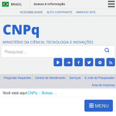
Acesso à informação
BRASIL
CORONAVÍRUS (COVID-19)
ACESSIBILIDADE
ALTO CONTRASTE
MAPA DO SITE
Participe
CNPq
Serviços
Legislação
MINISTÉRIO DA CIÊNCIA, TECNOLOGIA E INOVAÇÕES
Canais
Perguntas frequentes
Central de Atendimento
Serviços
E-mail do Pesquisador
Área de imprensa
Você está aqui:
CNPq
Bolsas e Auxílios Vigentes
Projetos de Pesquisa
MENU