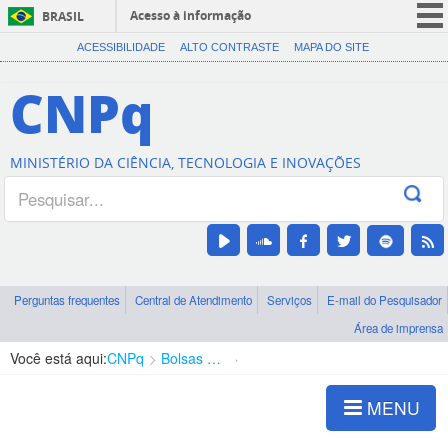
Acesso à informação
BRASIL
CORONAVÍRUS (COVID-19)
ACESSIBILIDADE
ALTO CONTRASTE
MAPA DO SITE
Participe
CNPq
Serviços
Legislação
MINISTÉRIO DA CIÊNCIA, TECNOLOGIA E INOVAÇÕES
Canais
Perguntas frequentes
Central de Atendimento
Serviços
E-mail do Pesquisador
Área de imprensa
Você está aqui:
CNPq
Bolsas e Auxílios Vigentes
Projetos de Pesquisa
MENU