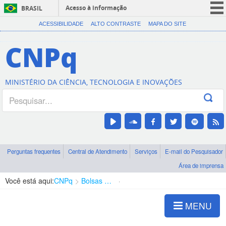
Acesso à informação
BRASIL
CORONAVÍRUS (COVID-19)
ACESSIBILIDADE
ALTO CONTRASTE
MAPA DO SITE
Participe
CNPq
Serviços
Legislação
MINISTÉRIO DA CIÊNCIA, TECNOLOGIA E INOVAÇÕES
Canais
Perguntas frequentes
Central de Atendimento
Serviços
E-mail do Pesquisador
Área de imprensa
Você está aqui:
CNPq
Bolsas e Auxílios Vigentes
Projetos de Pesquisa
MENU