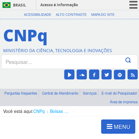
Acesso à informação
BRASIL
CORONAVÍRUS (COVID-19)
ACESSIBILIDADE
ALTO CONTRASTE
MAPA DO SITE
Participe
CNPq
Serviços
Legislação
MINISTÉRIO DA CIÊNCIA, TECNOLOGIA E INOVAÇÕES
Canais
Perguntas frequentes
Central de Atendimento
Serviços
E-mail do Pesquisador
Área de imprensa
Você está aqui:
CNPq
Bolsas e Auxílios Vigentes
Projetos de Pesquisa
MENU