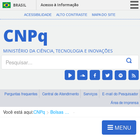
Acesso à informação
BRASIL
CORONAVÍRUS (COVID-19)
ACESSIBILIDADE
ALTO CONTRASTE
MAPA DO SITE
Participe
CNPq
Serviços
Legislação
MINISTÉRIO DA CIÊNCIA, TECNOLOGIA E INOVAÇÕES
Canais
Perguntas frequentes
Central de Atendimento
Serviços
E-mail do Pesquisador
Área de imprensa
Você está aqui:
CNPq
Bolsas e Auxílios Vigentes
Projetos de Pesquisa
MENU