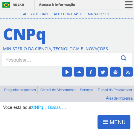
Acesso à informação
BRASIL
CORONAVÍRUS (COVID-19)
ACESSIBILIDADE
ALTO CONTRASTE
MAPA DO SITE
Participe
CNPq
Serviços
Legislação
MINISTÉRIO DA CIÊNCIA, TECNOLOGIA E INOVAÇÕES
Canais
Perguntas frequentes
Central de Atendimento
Serviços
E-mail do Pesquisador
Área de imprensa
Você está aqui:
CNPq
Bolsas e Auxílios Vigentes
Projetos de Pesquisa
MENU