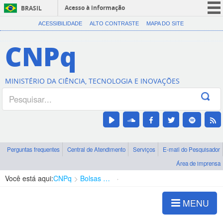
Acesso à informação
BRASIL
CORONAVÍRUS (COVID-19)
ACESSIBILIDADE
ALTO CONTRASTE
MAPA DO SITE
Participe
CNPq
Serviços
Legislação
MINISTÉRIO DA CIÊNCIA, TECNOLOGIA E INOVAÇÕES
Canais
Perguntas frequentes
Central de Atendimento
Serviços
E-mail do Pesquisador
Área de imprensa
Você está aqui:
CNPq
Bolsas e Auxílios Vigentes
Projetos de Pesquisa
MENU