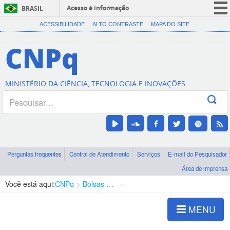
Acesso à informação
BRASIL
CORONAVÍRUS (COVID-19)
ACESSIBILIDADE
ALTO CONTRASTE
MAPA DO SITE
Participe
CNPq
Serviços
Legislação
MINISTÉRIO DA CIÊNCIA, TECNOLOGIA E INOVAÇÕES
Canais
Perguntas frequentes
Central de Atendimento
Serviços
E-mail do Pesquisador
Área de imprensa
Você está aqui:
CNPq
Bolsas e Auxílios Vigentes
Projetos de Pesquisa
MENU