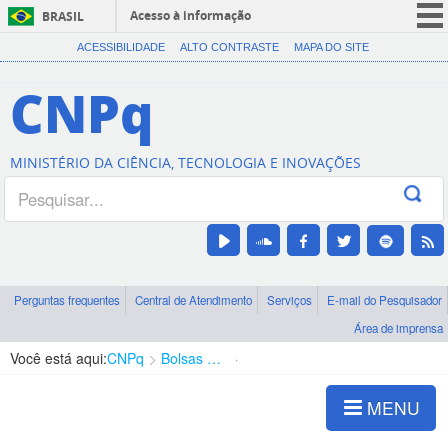
Acesso à informação
BRASIL
CORONAVÍRUS (COVID-19)
ACESSIBILIDADE
ALTO CONTRASTE
MAPA DO SITE
Participe
CNPq
Serviços
Legislação
MINISTÉRIO DA CIÊNCIA, TECNOLOGIA E INOVAÇÕES
Canais
Perguntas frequentes
Central de Atendimento
Serviços
E-mail do Pesquisador
Área de imprensa
Você está aqui:
CNPq
Bolsas e Auxílios Vigentes
Projetos de Pesquisa
MENU