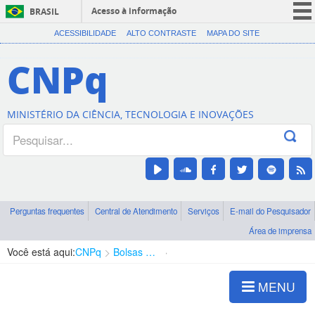
Acesso à informação
BRASIL
CORONAVÍRUS (COVID-19)
ACESSIBILIDADE
ALTO CONTRASTE
MAPA DO SITE
Participe
CNPq
Serviços
Legislação
MINISTÉRIO DA CIÊNCIA, TECNOLOGIA E INOVAÇÕES
Canais
Perguntas frequentes
Central de Atendimento
Serviços
E-mail do Pesquisador
Área de imprensa
Você está aqui:
CNPq
Bolsas e Auxílios Vigentes
Projetos de Pesquisa
MENU