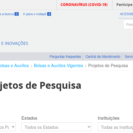
CORONAVÍRUS (COVID-19)
Participe
ra a busca
3
Ir para o rodapé
4
ACESSI
A E INOVAÇÕES
Perguntas frequentes
Central de Atendimento
Serv
olsas e Auxílios
Bolsas e Auxílios Vigentes
Projetos de Pesquisa
jetos de Pesquisa
Estados
Instituições