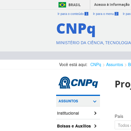
Acesso à informação
BRASIL
Ir para o conteúdo
1
Ir para o menu
2
Ir pa
CNPq
MINISTÉRIO DA CIÊNCIA, TECNOLOGI
Você está aqui:
CNPq
Assuntos
B
Pro
ASSUNTOS
Institucional
País
Bolsas e Auxílios