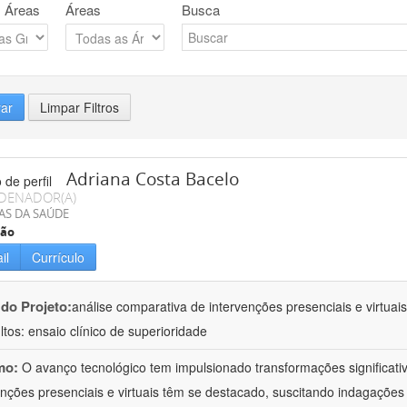
 Áreas
Áreas
Busca
rar
Limpar Filtros
Adriana Costa Bacelo
DENADOR(A)
AS DA SAÚDE
ção
il
Currículo
 do Projeto:
análise comparativa de intervenções presenciais e virtua
ltos: ensaio clínico de superioridade
mo:
O avanço tecnológico tem impulsionado transformações significati
enções presenciais e virtuais têm se destacado, suscitando indagações 