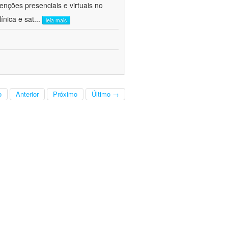
venções presenciais e virtuais no
ínica e sat
...
leia mais
o
Anterior
Próximo
Último →