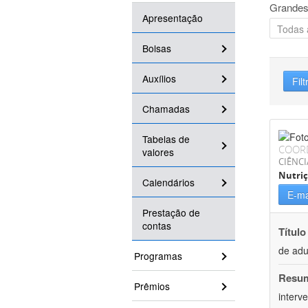
Grandes
Apresentação
Bolsas
Auxílios
Filt
Chamadas
Tabelas de
COOR
valores
CIÊNCI
Nutri
Calendários
E-ma
Prestação de
contas
Título
de adu
Programas
Resu
Prêmios
interv