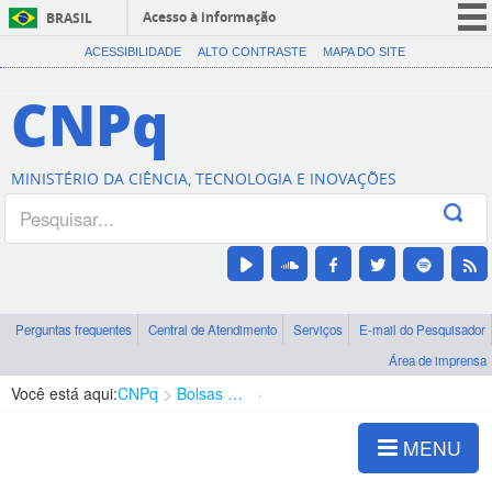
Acesso à informação
BRASIL
CORONAVÍRUS (COVID-19)
ACESSIBILIDADE
ALTO CONTRASTE
MAPA DO SITE
Participe
CNPq
Serviços
Legislação
MINISTÉRIO DA CIÊNCIA, TECNOLOGIA E INOVAÇÕES
Canais
Perguntas frequentes
Central de Atendimento
Serviços
E-mail do Pesquisador
Área de imprensa
Você está aqui:
CNPq
Bolsas e Auxílios Vigentes
Projetos de Pesquisa
MENU