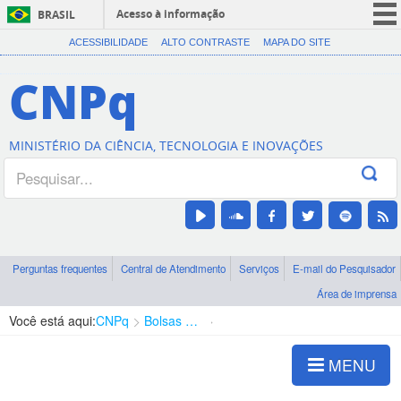
Acesso à informação
BRASIL
CORONAVÍRUS (COVID-19)
ACESSIBILIDADE
ALTO CONTRASTE
MAPA DO SITE
Participe
CNPq
Serviços
Legislação
MINISTÉRIO DA CIÊNCIA, TECNOLOGIA E INOVAÇÕES
Canais
Perguntas frequentes
Central de Atendimento
Serviços
E-mail do Pesquisador
Área de imprensa
Você está aqui:
CNPq
Bolsas e Auxílios Vigentes
Projetos de Pesquisa
MENU