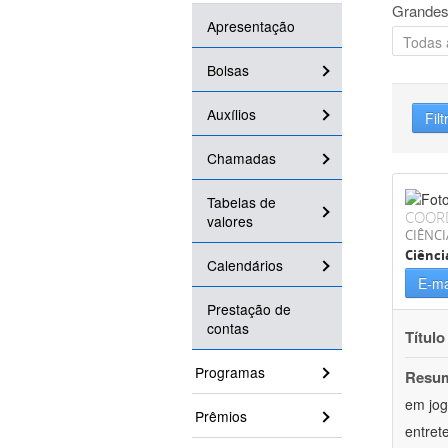
Grandes
Apresentação
Bolsas
Auxílios
Filt
Chamadas
Tabelas de
COOR
valores
CIÊNCI
Ciênc
Calendários
E-ma
Prestação de
contas
Título
Programas
Resu
em jog
Prêmios
entret