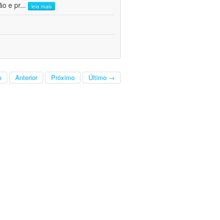
ão e pr
...
leia mais
o
Anterior
Próximo
Último →