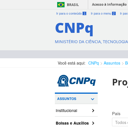
Acesso à informação
BRASIL
Ir para o conteúdo
1
Ir para o menu
2
Ir pa
CNPq
MINISTÉRIO DA CIÊNCIA, TECNOLOGI
Você está aqui:
CNPq
Assuntos
B
Pro
ASSUNTOS
Institucional
País
Bolsas e Auxílios