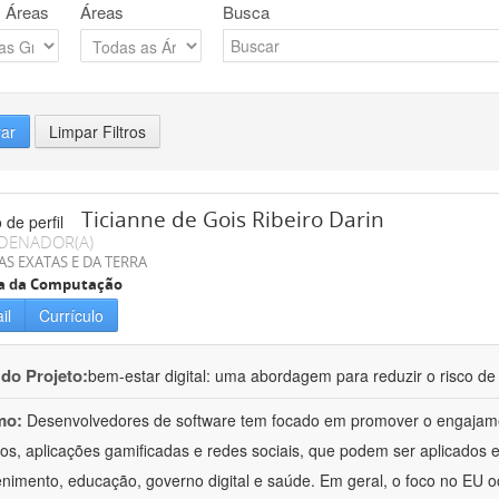
 Áreas
Áreas
Busca
rar
Limpar Filtros
Ticianne de Gois Ribeiro Darin
DENADOR(A)
AS EXATAS E DA TERRA
ia da Computação
il
Currículo
 do Projeto:
bem-estar digital: uma abordagem para reduzir o risco de 
mo:
Desenvolvedores de software tem focado em promover o engajame
os, aplicações gamificadas e redes sociais, que podem ser aplicados 
enimento, educação, governo digital e saúde. Em geral, o foco no EU 