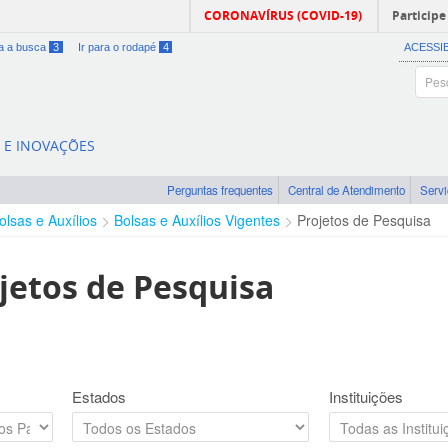
CORONAVÍRUS (COVID-19)
Participe
ra a busca
3
Ir para o rodapé
4
ACESSI
A E INOVAÇÕES
Perguntas frequentes
Central de Atendimento
Serv
olsas e Auxílios
Bolsas e Auxílios Vigentes
Projetos de Pesquisa
jetos de Pesquisa
Estados
Instituições