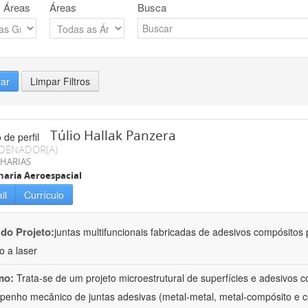
 Áreas
Áreas
Busca
rar
Limpar Filtros
Túlio Hallak Panzera
DENADOR(A)
HARIAS
aria Aeroespacial
il
Currículo
 do Projeto:
juntas multifuncionais fabricadas de adesivos compósitos 
o a laser
mo:
Trata-se de um projeto microestrutural de superfícies e adesivos 
enho mecânico de juntas adesivas (metal-metal, metal-compósito e 