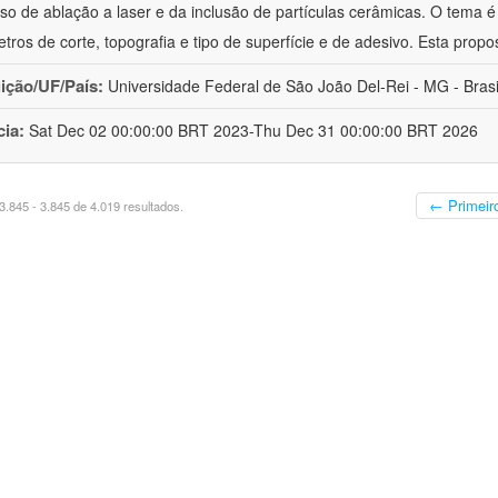
so de ablação a laser e da inclusão de partículas cerâmicas. O tema é
tros de corte, topografia e tipo de superfície e de adesivo. Esta propo
uição/UF/País:
Universidade Federal de São João Del-Rei - MG - Brasi
cia:
Sat Dec 02 00:00:00 BRT 2023-Thu Dec 31 00:00:00 BRT 2026
← Primeir
.845 - 3.845 de 4.019 resultados.