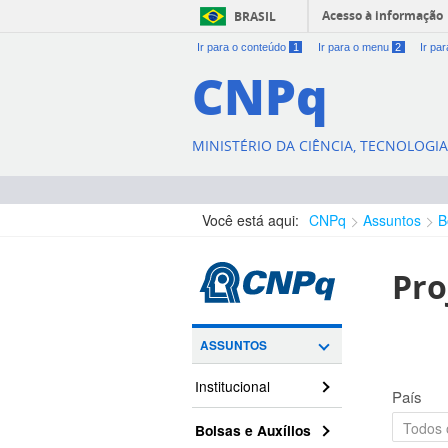
Acesso à informação
BRASIL
Ir para o conteúdo
1
Ir para o menu
2
Ir pa
CNPq
MINISTÉRIO DA CIÊNCIA, TECNOLOGI
Você está aqui:
CNPq
Assuntos
B
Pro
ASSUNTOS
Institucional
País
Bolsas e Auxílios