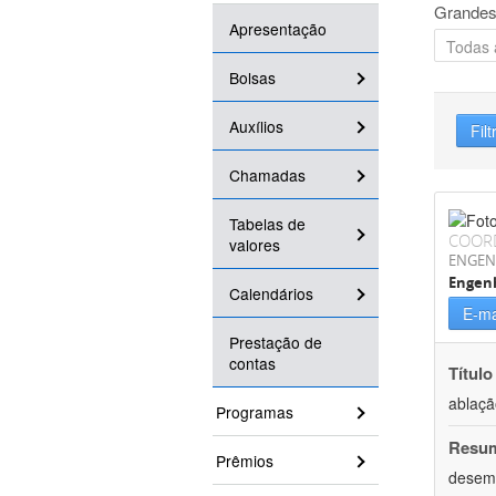
Grandes
Apresentação
Bolsas
Auxílios
Filt
Chamadas
Tabelas de
COOR
valores
ENGEN
Engenh
Calendários
E-ma
Prestação de
contas
Título
ablaçã
Programas
Resu
Prêmios
desemp