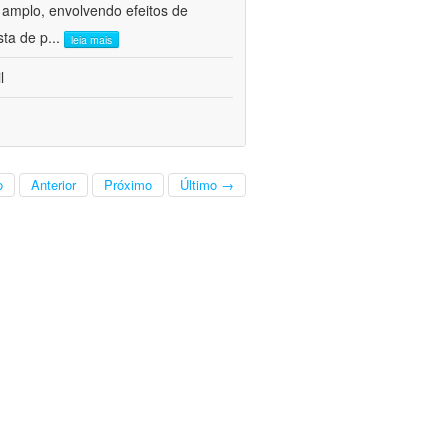
 amplo, envolvendo efeitos de
sta de p
...
leia mais
l
o
Anterior
Próximo
Último →