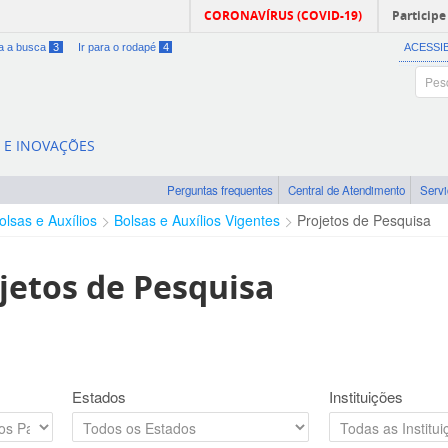
CORONAVÍRUS (COVID-19)
Participe
ra a busca
3
Ir para o rodapé
4
ACESSI
A E INOVAÇÕES
Perguntas frequentes
Central de Atendimento
Serv
olsas e Auxílios
Bolsas e Auxílios Vigentes
Projetos de Pesquisa
jetos de Pesquisa
Estados
Instituições