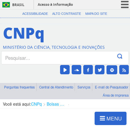
Acesso à informação
BRASIL
CORONAVÍRUS (COVID-19)
ACESSIBILIDADE
ALTO CONTRASTE
MAPA DO SITE
Participe
CNPq
Serviços
Legislação
MINISTÉRIO DA CIÊNCIA, TECNOLOGIA E INOVAÇÕES
Canais
Perguntas frequentes
Central de Atendimento
Serviços
E-mail do Pesquisador
Área de imprensa
Você está aqui:
CNPq
Bolsas e Auxílios Vigentes
Projetos de Pesquisa
MENU