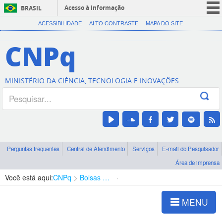
Acesso à informação
BRASIL
CORONAVÍRUS (COVID-19)
ACESSIBILIDADE
ALTO CONTRASTE
MAPA DO SITE
Participe
CNPq
Serviços
Legislação
MINISTÉRIO DA CIÊNCIA, TECNOLOGIA E INOVAÇÕES
Canais
Perguntas frequentes
Central de Atendimento
Serviços
E-mail do Pesquisador
Área de imprensa
Você está aqui:
CNPq
Bolsas e Auxílios Vigentes
Projetos de Pesquisa
MENU