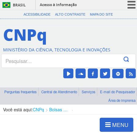
Acesso à informação
BRASIL
CORONAVÍRUS (COVID-19)
ACESSIBILIDADE
ALTO CONTRASTE
MAPA DO SITE
Participe
CNPq
Serviços
Legislação
MINISTÉRIO DA CIÊNCIA, TECNOLOGIA E INOVAÇÕES
Canais
Perguntas frequentes
Central de Atendimento
Serviços
E-mail do Pesquisador
Área de imprensa
Você está aqui:
CNPq
Bolsas e Auxílios Vigentes
Projetos de Pesquisa
MENU