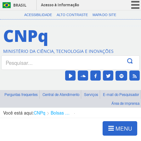
Acesso à informação
BRASIL
CORONAVÍRUS (COVID-19)
ACESSIBILIDADE
ALTO CONTRASTE
MAPA DO SITE
Participe
CNPq
Serviços
Legislação
MINISTÉRIO DA CIÊNCIA, TECNOLOGIA E INOVAÇÕES
Canais
Perguntas frequentes
Central de Atendimento
Serviços
E-mail do Pesquisador
Área de imprensa
Você está aqui:
CNPq
Bolsas e Auxílios Vigentes
Projetos de Pesquisa
MENU