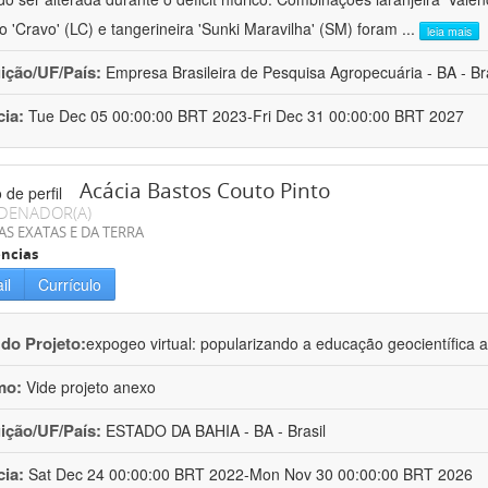
ro 'Cravo' (LC) e tangerineira 'Sunki Maravilha' (SM) foram
...
leia mais
uição/UF/País:
Empresa Brasileira de Pesquisa Agropecuária - BA - Bra
cia:
Tue Dec 05 00:00:00 BRT 2023-Fri Dec 31 00:00:00 BRT 2027
Acácia Bastos Couto Pinto
DENADOR(A)
AS EXATAS E DA TERRA
ncias
il
Currículo
 do Projeto:
expogeo virtual: popularizando a educação geocientífica a
mo:
Vide projeto anexo
uição/UF/País:
ESTADO DA BAHIA - BA - Brasil
cia:
Sat Dec 24 00:00:00 BRT 2022-Mon Nov 30 00:00:00 BRT 2026