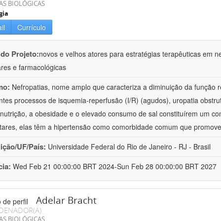
AS BIOLÓGICAS
gia
il
Currículo
 do Projeto:
novos e velhos atores para estratégias terapêuticas em nef
ares e farmacológicas
mo:
Nefropatias, nome amplo que caracteriza a diminuição da função r
ntes processos de isquemia-reperfusão (I/R) (agudos), uropatia obstrut
nutrição, a obesidade e o elevado consumo de sal constituírem um con
tares, elas têm a hipertensão como comorbidade comum que promov
uição/UF/País:
Universidade Federal do Rio de Janeiro - RJ - Brasil
cia:
Wed Feb 21 00:00:00 BRT 2024-Sun Feb 28 00:00:00 BRT 2027
Adelar Bracht
DENADOR(A)
AS BIOLÓGICAS