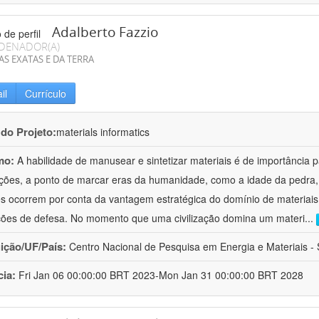
Adalberto Fazzio
DENADOR(A)
AS EXATAS E DA TERRA
il
Currículo
 do Projeto:
materials informatics
mo:
A habilidade de manusear e sintetizar materiais é de importância 
zações, a ponto de marcar eras da humanidade, como a idade da pedra, 
es ocorrem por conta da vantagem estratégica do domínio de materiais,
ções de defesa. No momento que uma civilização domina um materi
...
uição/UF/País:
Centro Nacional de Pesquisa em Energia e Materiais - S
cia:
Fri Jan 06 00:00:00 BRT 2023-Mon Jan 31 00:00:00 BRT 2028