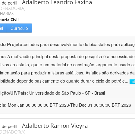
Adalberto Leandro Faxina
DENADOR(A)
HARIAS
aria Civil
il
Currículo
 do Projeto:
estudos para desenvolvimento de bioasfaltos para aplic
mo:
A motivação principal desta proposta de pesquisa é a necessidade
ativos ao asfalto, que é um material de construção largamente usado 
imentação para produzir misturas asfálticas. Asfaltos são derivados da
ibilidade depende basicamente do quanto durar o ciclo do petróle
...
le
uição/UF/País:
Universidade de São Paulo - SP - Brasil
cia:
Mon Jan 30 00:00:00 BRT 2023-Thu Dec 31 00:00:00 BRT 2026
Adalberto Ramon Vieyra
DENADOR(A)