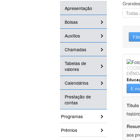
Grandes
Apresentação
Bolsas
Auxílios
Filt
Chamadas
Tabelas de
COOR
valores
CIÊNC
Educa
Calendários
E-ma
Prestação de
contas
Título
históri
Programas
Resu
Prêmios
aos pr