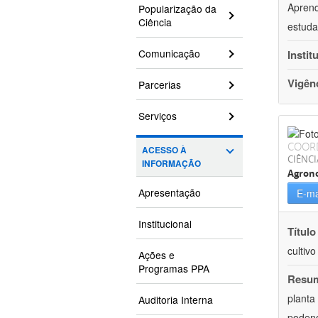
Aprend
Popularização da
Ciência
estuda
Comunicação
Instit
Vigên
Parcerias
Serviços
COOR
ACESSO À
CIÊNCI
INFORMAÇÃO
Agron
Apresentação
E-ma
Institucional
Título
cultiv
Ações e
Programas PPA
Resu
planta
Auditoria Interna
podend