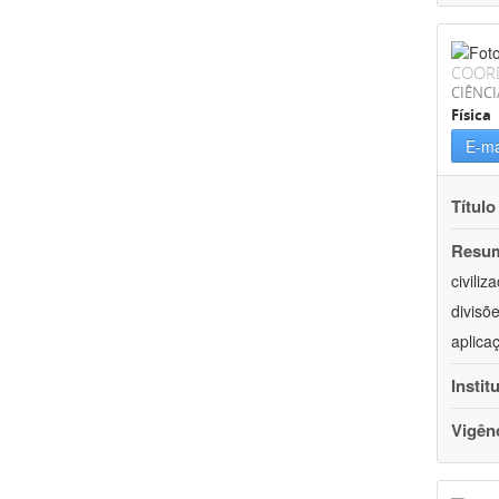
COOR
CIÊNCI
Física
E-ma
Título
Resu
civili
divisõ
aplica
Instit
Vigên