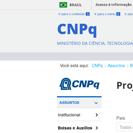
Acesso à informação
BRASIL
Ir para o conteúdo
1
Ir para o menu
2
Ir pa
CNPq
MINISTÉRIO DA CIÊNCIA, TECNOLOGI
Você está aqui:
CNPq
Assuntos
B
Pro
ASSUNTOS
Institucional
País
Bolsas e Auxílios