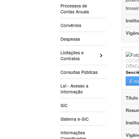
Processos de
limoei
Contas Anuais
Instit
Convênios
Vigên
Despesas
Licitações e
Contratos
COOR
CIÊNCI
Consultas Públicas
Geociê
E-ma
Lei - Acesso a
Informação
Título
SIC
Resu
Sistema e-SIC
Instit
Informações
Vigên
Classificadas