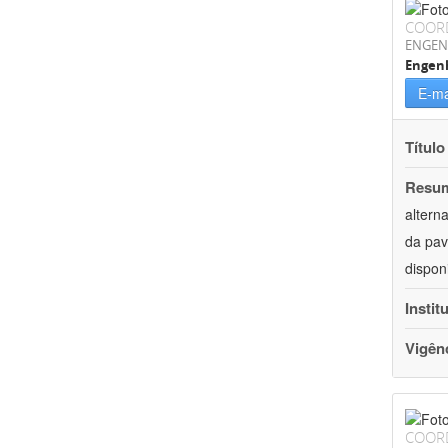
COOR
ENGEN
Engenh
E-ma
Título
Resu
altern
da pav
dispon
Instit
Vigên
COOR