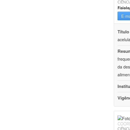
CIÊNCI
Fisiolo
E-ma
Título
acelul
Resu
freque
da des
alimen
Instit
Vigên
COOR
CIÊNCI