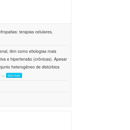
ropatias: terapias celulares,
enal, têm como etiologias mais
iva e hipertensão (crônicas). Apesar
junto heterogêneo de distúrbios
e
...
leia mais