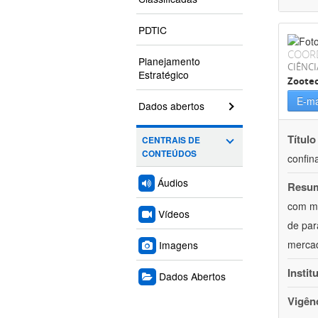
PDTIC
COOR
Planejamento
CIÊNCI
Estratégico
Zoote
E-ma
Dados abertos
Título
CENTRAIS DE
CONTEÚDOS
confin
Áudios
Resu
com mú
Vídeos
de par
mercad
Imagens
Instit
Dados Abertos
Vigên