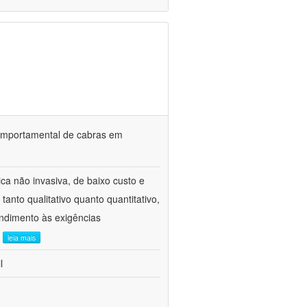
o comportamental de cabras em
ca não invasiva, de baixo custo e
tanto qualitativo quanto quantitativo,
ndimento às exigências
.
leia mais
l