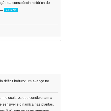
ão da consciência histórica de
...
leia mais
o déficit hídrico: um avanço no
s e moleculares que condicionam a
é sensível e dinâmica nas plantas,
cia' (LA) com os porta-enxertos