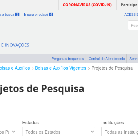
CORONAVÍRUS (COVID-19)
Participe
ra a busca
3
Ir para o rodapé
4
ACESSI
A E INOVAÇÕES
Perguntas frequentes
Central de Atendimento
Serv
olsas e Auxílios
Bolsas e Auxílios Vigentes
Projetos de Pesquisa
jetos de Pesquisa
Estados
Instituições