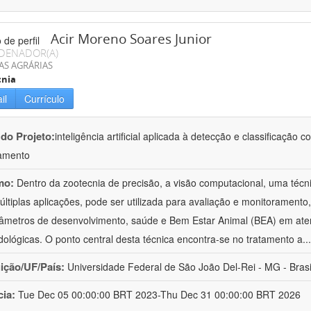
Acir Moreno Soares Junior
DENADOR(A)
AS AGRÁRIAS
cnia
il
Currículo
 do Projeto:
inteligência artificial aplicada à detecção e classificaçã
amento
mo:
Dentro da zootecnia de precisão, a visão computacional, uma técni
ltiplas aplicações, pode ser utilizada para avaliação e monitoramento, 
âmetros de desenvolvimento, saúde e Bem Estar Animal (BEA) em ate
ológicas. O ponto central desta técnica encontra-se no tratamento a
..
uição/UF/País:
Universidade Federal de São João Del-Rei - MG - Brasi
cia:
Tue Dec 05 00:00:00 BRT 2023-Thu Dec 31 00:00:00 BRT 2026