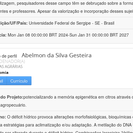
izagem, pesquisadores desse campo têm se debruçado sobre a formaç
ntes e professores. Apesar da valorização e incorporação desses sujei
uição/UF/País:
Universidade Federal de Sergipe - SE - Brasil
cia:
Mon Jan 08 00:00:00 BRT 2024-Sun Jan 31 00:00:00 BRT 2027
Abelmon da Silva Gesteira
DENADOR(A)
AS AGRÁRIAS
omia
il
Currículo
 do Projeto:
potencializando a memória epigenética em citros através d
o agropecuário.
mo:
O déficit hídrico provoca alterações morfofisiológicas, bioquímica
 a estratégias para aclimatização e/ou adaptação. A metilação do DNA 
o ser alterada durante o déficit hídrico. Combinações laranjeira 'Valên