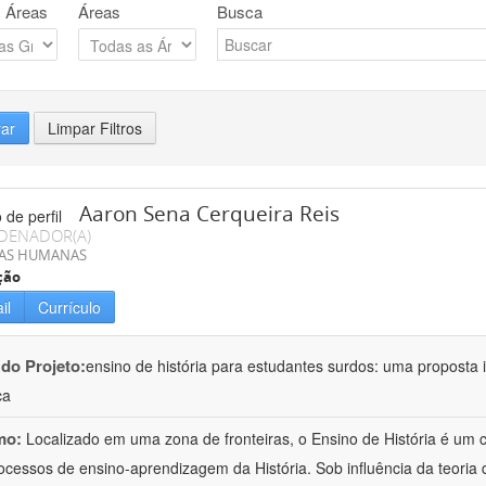
 Áreas
Áreas
Busca
rar
Limpar Filtros
Aaron Sena Cerqueira Reis
DENADOR(A)
IAS HUMANAS
ção
il
Currículo
 do Projeto:
ensino de história para estudantes surdos: uma proposta i
ca
mo:
Localizado em uma zona de fronteiras, o Ensino de História é um
ocessos de ensino-aprendizagem da História. Sob influência da teoria d