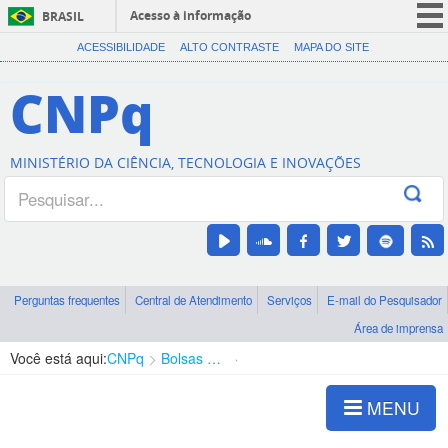
Acesso à informação
BRASIL
CORONAVÍRUS (COVID-19)
ACESSIBILIDADE
ALTO CONTRASTE
MAPA DO SITE
Participe
CNPq
Serviços
Legislação
MINISTÉRIO DA CIÊNCIA, TECNOLOGIA E INOVAÇÕES
Canais
Perguntas frequentes
Central de Atendimento
Serviços
E-mail do Pesquisador
Área de imprensa
Você está aqui:
CNPq
Bolsas e Auxílios Vigentes
Projetos de Pesquisa
MENU