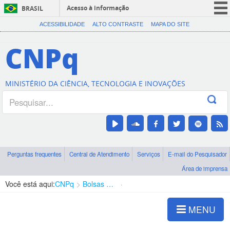
Acesso à informação
BRASIL
CORONAVÍRUS (COVID-19)
ACESSIBILIDADE
ALTO CONTRASTE
MAPA DO SITE
Participe
CNPq
Serviços
Legislação
MINISTÉRIO DA CIÊNCIA, TECNOLOGIA E INOVAÇÕES
Canais
Perguntas frequentes
Central de Atendimento
Serviços
E-mail do Pesquisador
Área de imprensa
Você está aqui:
CNPq
Bolsas e Auxílios Vigentes
Projetos de Pesquisa
MENU