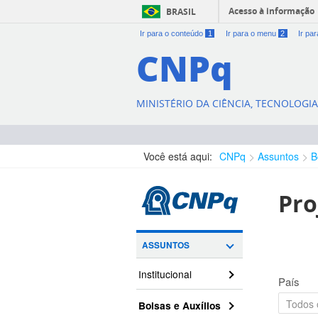
Acesso à informação
BRASIL
Ir para o conteúdo
1
Ir para o menu
2
Ir pa
CNPq
MINISTÉRIO DA CIÊNCIA, TECNOLOGI
Você está aqui:
CNPq
Assuntos
B
Pro
ASSUNTOS
Institucional
País
Bolsas e Auxílios