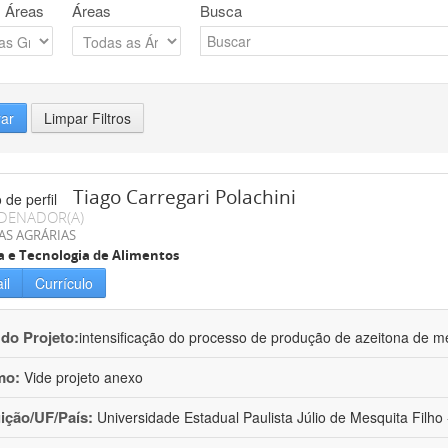
 Áreas
Áreas
Busca
rar
Limpar Filtros
Tiago Carregari Polachini
DENADOR(A)
AS AGRÁRIAS
a e Tecnologia de Alimentos
il
Currículo
 do Projeto:
intensificação do processo de produção de azeitona de me
mo:
Vide projeto anexo
uição/UF/País:
Universidade Estadual Paulista Júlio de Mesquita Filho -