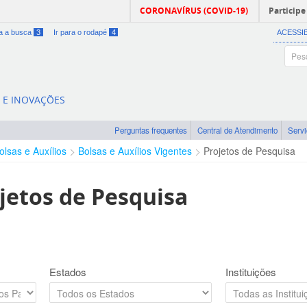
CORONAVÍRUS (COVID-19)
Participe
ra a busca
3
Ir para o rodapé
4
ACESSI
A E INOVAÇÕES
Perguntas frequentes
Central de Atendimento
Serv
olsas e Auxílios
Bolsas e Auxílios Vigentes
Projetos de Pesquisa
jetos de Pesquisa
Estados
Instituições