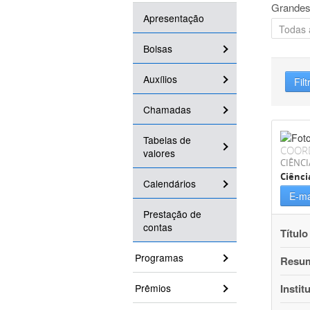
Grandes
Apresentação
Bolsas
Auxílios
Filt
Chamadas
Tabelas de
COOR
valores
CIÊNCI
Ciênci
Calendários
E-ma
Prestação de
contas
Título
Programas
Resu
Prêmios
Instit