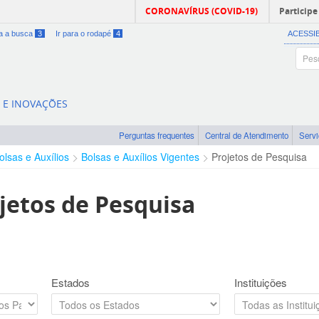
CORONAVÍRUS (COVID-19)
Participe
ra a busca
3
Ir para o rodapé
4
ACESSI
A E INOVAÇÕES
Perguntas frequentes
Central de Atendimento
Serv
olsas e Auxílios
Bolsas e Auxílios Vigentes
Projetos de Pesquisa
jetos de Pesquisa
Estados
Instituições