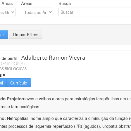
 Áreas
Áreas
Busca
rar
Limpar Filtros
Adalberto Ramon Vieyra
DENADOR(A)
AS BIOLÓGICAS
gia
il
Currículo
 do Projeto:
novos e velhos atores para estratégias terapêuticas em nef
ares e farmacológicas
mo:
Nefropatias, nome amplo que caracteriza a diminuição da função r
ntes processos de isquemia-reperfusão (I/R) (agudos), uropatia obstrut