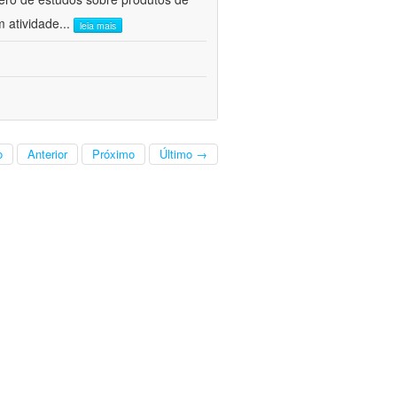
m atividade
...
leia mais
o
Anterior
Próximo
Último →