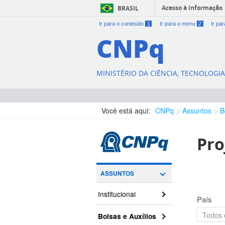
Acesso à informação
BRASIL
Ir para o conteúdo
1
Ir para o menu
2
Ir pa
CNPq
MINISTÉRIO DA CIÊNCIA, TECNOLOGI
Você está aqui:
CNPq
Assuntos
B
Pro
ASSUNTOS
Institucional
País
Bolsas e Auxílios