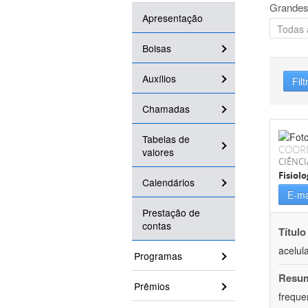
Grandes
Apresentação
Bolsas
Auxílios
Filt
Chamadas
Tabelas de
COOR
valores
CIÊNCI
Fisiolo
Calendários
E-ma
Prestação de
contas
Título
acelul
Programas
Resu
Prêmios
freque