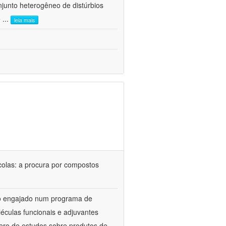
junto heterogêneo de distúrbios
e
...
leia mais
colas: a procura por compostos
upo engajado num programa de
éculas funcionais e adjuvantes
ero de estudos sobre produtos de