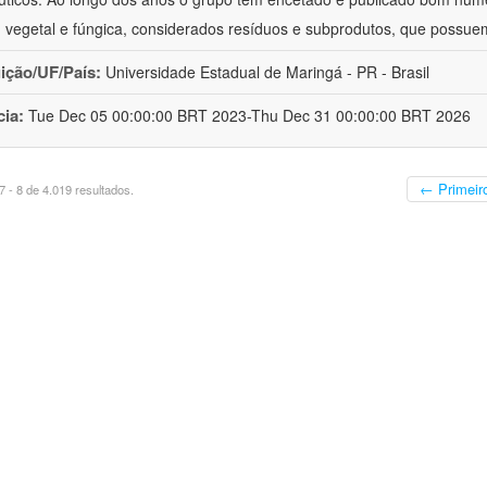
 vegetal e fúngica, considerados resíduos e subprodutos, que possue
uição/UF/País:
Universidade Estadual de Maringá - PR - Brasil
cia:
Tue Dec 05 00:00:00 BRT 2023-Thu Dec 31 00:00:00 BRT 2026
← Primeir
 - 8 de 4.019 resultados.