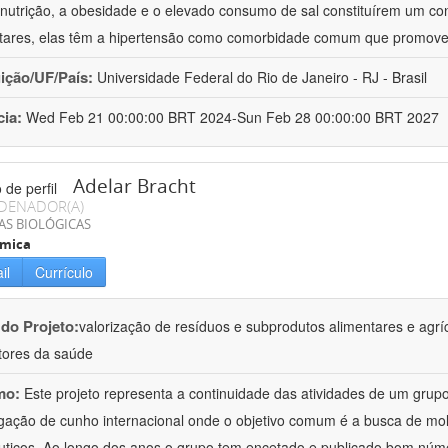
nutrição, a obesidade e o elevado consumo de sal constituírem um con
tares, elas têm a hipertensão como comorbidade comum que promov
uição/UF/País:
Universidade Federal do Rio de Janeiro - RJ - Brasil
cia:
Wed Feb 21 00:00:00 BRT 2024-Sun Feb 28 00:00:00 BRT 2027
Adelar Bracht
DENADOR(A)
AS BIOLÓGICAS
ímica
il
Currículo
 do Projeto:
valorização de resíduos e subprodutos alimentares e agrí
ores da saúde
mo:
Este projeto representa a continuidade das atividades de um gr
igação de cunho internacional onde o objetivo comum é a busca de mol
uticos. Ao longo dos anos o grupo tem encetado e publicado bom núm