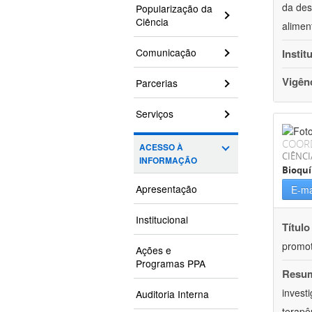
da des
Popularização da
Ciência
alimen
Comunicação
Instit
Vigên
Parcerias
Serviços
COOR
ACESSO À
CIÊNCI
INFORMAÇÃO
Bioqu
Apresentação
E-ma
Institucional
Título
promot
Ações e
Programas PPA
Resu
invest
Auditoria Interna
terapê