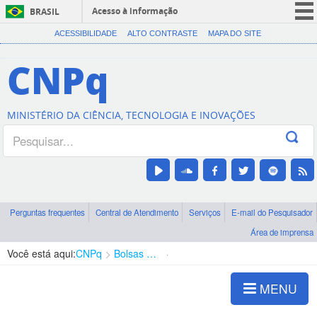
Acesso à informação
BRASIL
CORONAVÍRUS (COVID-19)
ACESSIBILIDADE
ALTO CONTRASTE
MAPA DO SITE
Participe
CNPq
Serviços
Legislação
MINISTÉRIO DA CIÊNCIA, TECNOLOGIA E INOVAÇÕES
Canais
Perguntas frequentes
Central de Atendimento
Serviços
E-mail do Pesquisador
Área de imprensa
Você está aqui:
CNPq
Bolsas e Auxílios Vigentes
Projetos de Pesquisa
MENU