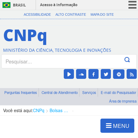
Acesso à informação
BRASIL
CORONAVÍRUS (COVID-19)
ACESSIBILIDADE
ALTO CONTRASTE
MAPA DO SITE
Participe
CNPq
Serviços
Legislação
MINISTÉRIO DA CIÊNCIA, TECNOLOGIA E INOVAÇÕES
Canais
Perguntas frequentes
Central de Atendimento
Serviços
E-mail do Pesquisador
Área de imprensa
Você está aqui:
CNPq
Bolsas e Auxílios Vigentes
Projetos de Pesquisa
MENU