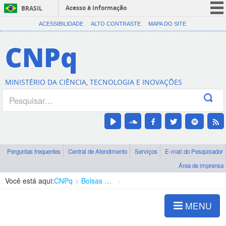
Acesso à informação
BRASIL
CORONAVÍRUS (COVID-19)
ACESSIBILIDADE
ALTO CONTRASTE
MAPA DO SITE
Participe
CNPq
Serviços
Legislação
MINISTÉRIO DA CIÊNCIA, TECNOLOGIA E INOVAÇÕES
Canais
Perguntas frequentes
Central de Atendimento
Serviços
E-mail do Pesquisador
Área de imprensa
Você está aqui:
CNPq
Bolsas e Auxílios Vigentes
Projetos de Pesquisa
MENU