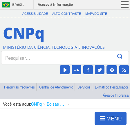
Acesso à informação
BRASIL
CORONAVÍRUS (COVID-19)
ACESSIBILIDADE
ALTO CONTRASTE
MAPA DO SITE
Participe
CNPq
Serviços
Legislação
MINISTÉRIO DA CIÊNCIA, TECNOLOGIA E INOVAÇÕES
Canais
Perguntas frequentes
Central de Atendimento
Serviços
E-mail do Pesquisador
Área de imprensa
Você está aqui:
CNPq
Bolsas e Auxílios Vigentes
Projetos de Pesquisa
MENU